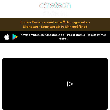
In den Ferien erweiterte Öffnungszeiten

Dienstag - Sonntag ab 14 Uhr geöffnet
✨Wir empfehlen: Cineamo App – Programm & Tickets immer
dabei.
Programm
All das Ungesagte zwischen uns - Regretting You